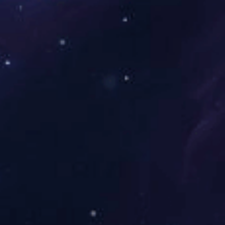
们以轻松愉悦心态面对接下来的挑战。此
有齐心协力才能克服困难，实现胜利目标
最后，要不断提醒每名成员，他们都是这
够展现出精彩表现。只要团结一致，全体
法，为球队争取荣誉。
总结：
综上所述，当足球明星不再跑动或者无法
整体布局到人员使用，再到团队协作和心
事环境造成影响，是成功应对挑战的重要
要有信念、有团结，就一定能够克服眼前
未来的发展方向亟需创新思维，不断探索
励老将等多方位措施，这样才能确保即使
中，全体成员共同成长，共同奋进，将是