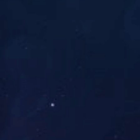
导航
关于彩神彩票vIII
体育热点
体育明星
服务方向
沟通彩神VI首页官网