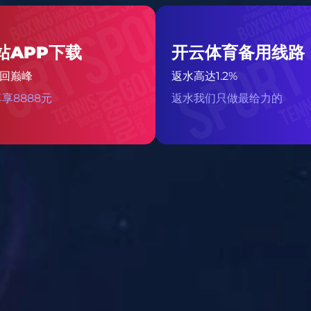
时球队该如何调整战术与策