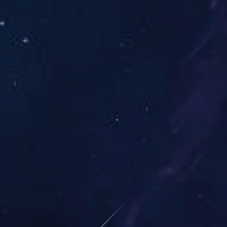
在现代足球比赛中，明星球员的作用不可
重要环节。然而，当这些明星球员因伤病
的挑战。本文将从四个方面探讨球队该如
球队整体布局的变化；其次，探讨替补球
后，关注心理层面的调整和士气提升。通
效的应对思路与方法。
1、调整球队整体布局
当明星球员不再发挥其速度和冲击力时，
阵型的改变，例如从传统的442阵型转变
流畅性。同时，可以考虑增加更多中场球
赖。
此外，在防守端也需要做出相应调整。如
能会面临更大的压力。在这种情况下，教