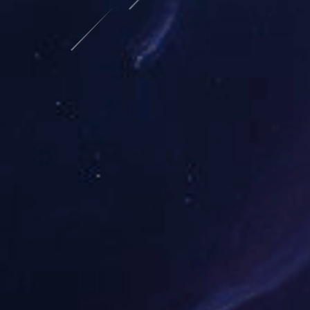
腰体系，以确保在失去控球时能够迅速进
条防线的灵活性。
整体布局调整不仅仅局限于战术层面，更
角色时，其他队员需要意识到自己的责任
球队在没有超级明星支持下仍然保持竞争