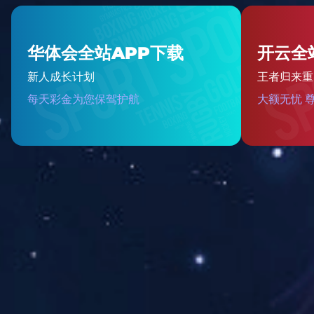
当足球明星不再跑动
略以应对挑战
2025-12-21 15:38:52